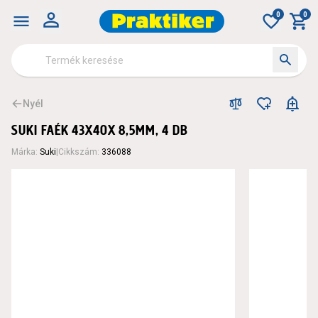
0
0
Nyél
SUKI FAÉK 43X40X 8,5MM, 4 DB
Márka
:
Suki
|
Cikkszám
:
336088