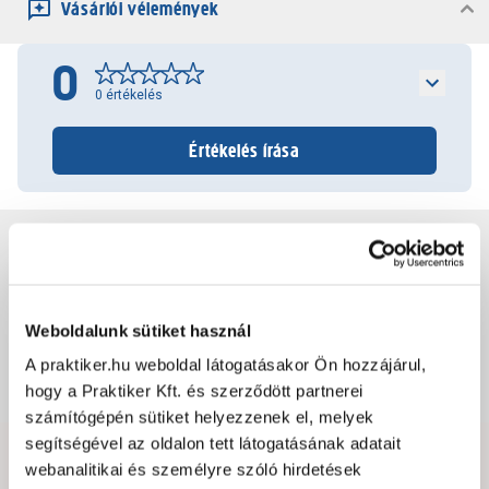
Vásárlói vélemények
0
0
értékelés
Értékelés írása
Jótállás, szavatosság
Csomagolási és súly információk
Weboldalunk sütiket használ
A praktiker.hu weboldal látogatásakor Ön hozzájárul,
Dokumentumok, felelős személy
hogy a Praktiker Kft. és szerződött partnerei
számítógépén sütiket helyezzenek el, melyek
segítségével az oldalon tett látogatásának adatait
webanalitikai és személyre szóló hirdetések
Hibát találtál az oldalon vagy a termék leírásában?