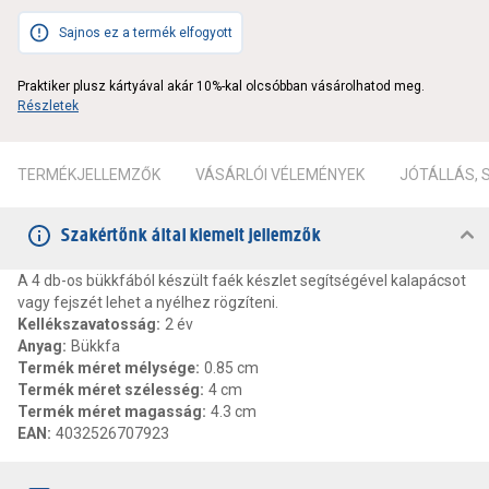
Sajnos ez a termék elfogyott
Praktiker plusz kártyával akár 10%-kal olcsóbban vásárolhatod meg.
Részletek
TERMÉKJELLEMZŐK
VÁSÁRLÓI VÉLEMÉNYEK
JÓTÁLLÁS,
Szakértőnk által kiemelt jellemzők
A 4 db-os bükkfából készült faék készlet segítségével kalapácsot
vagy fejszét lehet a nyélhez rögzíteni.
Kellékszavatosság
:
2 év
Anyag
:
Bükkfa
Termék méret mélysége
:
0.85 cm
Termék méret szélesség
:
4 cm
Termék méret magasság
:
4.3 cm
EAN
:
4032526707923