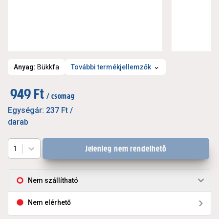
Anyag
:
Bükkfa
További termékjellemzők
949 Ft
/ csomag
Egységár:
237 Ft
/
darab
Jelenleg nem rendelhető
1
Nem szállítható
Nem elérhető