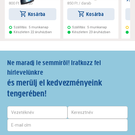
800 Ft
/ darab
850 Ft
/ darab
Kosárba
Kosárba
Szállítás:
5 munkanap
Szállítás:
5 munkanap
Szá
Készleten 22 áruházban
Készleten 23 áruházban
Ké
Ne maradj le semmiről! Iratkozz fel
hírlevelünkre
és merülj el kedvezményeink
tengerében!