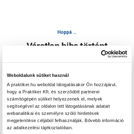
Hoppá ...
Váratlan hiba történt
Dolgozunk a hiba javításán. Egy kis türelmet kérünk.
Weboldalunk sütiket használ
A praktiker.hu weboldal látogatásakor Ön hozzájárul,
Oldal újratöltése
hogy a Praktiker Kft. és szerződött partnerei
számítógépén sütiket helyezzenek el, melyek
segítségével az oldalon tett látogatásának adatait
webanalitikai és személyre szóló hirdetések
megjelenítése céljából felhasználják. Bővebb információ
az adatkezelési tájékoztatóban.