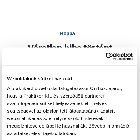
Hoppá ...
Váratlan hiba történt
Dolgozunk a hiba javításán. Egy kis türelmet kérünk.
Weboldalunk sütiket használ
A praktiker.hu weboldal látogatásakor Ön hozzájárul,
Oldal újratöltése
hogy a Praktiker Kft. és szerződött partnerei
számítógépén sütiket helyezzenek el, melyek
segítségével az oldalon tett látogatásának adatait
webanalitikai és személyre szóló hirdetések
megjelenítése céljából felhasználják. Bővebb információ
az adatkezelési tájékoztatóban.