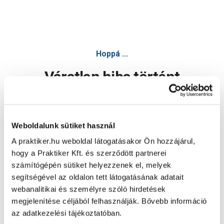
Hoppá ...
Váratlan hiba történt
Dolgozunk a hiba javításán. Egy kis türelmet kérünk.
Weboldalunk sütiket használ
A praktiker.hu weboldal látogatásakor Ön hozzájárul,
Oldal újratöltése
hogy a Praktiker Kft. és szerződött partnerei
számítógépén sütiket helyezzenek el, melyek
segítségével az oldalon tett látogatásának adatait
webanalitikai és személyre szóló hirdetések
megjelenítése céljából felhasználják. Bővebb információ
az adatkezelési tájékoztatóban.