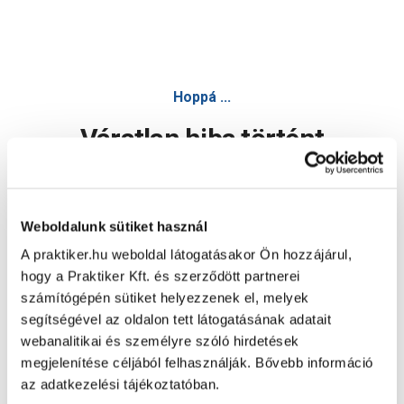
Hoppá ...
Váratlan hiba történt
Dolgozunk a hiba javításán. Egy kis türelmet kérünk.
Weboldalunk sütiket használ
A praktiker.hu weboldal látogatásakor Ön hozzájárul,
Oldal újratöltése
hogy a Praktiker Kft. és szerződött partnerei
számítógépén sütiket helyezzenek el, melyek
segítségével az oldalon tett látogatásának adatait
webanalitikai és személyre szóló hirdetések
megjelenítése céljából felhasználják. Bővebb információ
az adatkezelési tájékoztatóban.