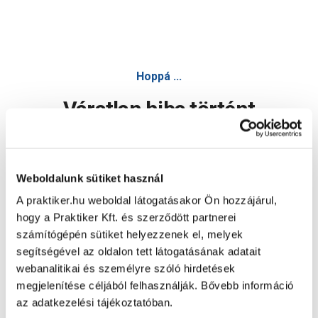
Hoppá ...
Váratlan hiba történt
Dolgozunk a hiba javításán. Egy kis türelmet kérünk.
Weboldalunk sütiket használ
A praktiker.hu weboldal látogatásakor Ön hozzájárul,
Oldal újratöltése
hogy a Praktiker Kft. és szerződött partnerei
számítógépén sütiket helyezzenek el, melyek
segítségével az oldalon tett látogatásának adatait
webanalitikai és személyre szóló hirdetések
megjelenítése céljából felhasználják. Bővebb információ
az adatkezelési tájékoztatóban.