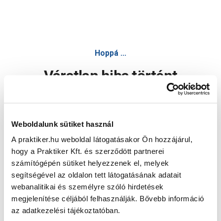
Hoppá ...
Váratlan hiba történt
Dolgozunk a hiba javításán. Egy kis türelmet kérünk.
Weboldalunk sütiket használ
A praktiker.hu weboldal látogatásakor Ön hozzájárul,
Oldal újratöltése
hogy a Praktiker Kft. és szerződött partnerei
számítógépén sütiket helyezzenek el, melyek
segítségével az oldalon tett látogatásának adatait
webanalitikai és személyre szóló hirdetések
megjelenítése céljából felhasználják. Bővebb információ
az adatkezelési tájékoztatóban.