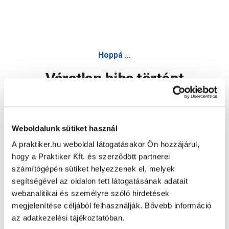
Hoppá ...
Váratlan hiba történt
Dolgozunk a hiba javításán. Egy kis türelmet kérünk.
Weboldalunk sütiket használ
A praktiker.hu weboldal látogatásakor Ön hozzájárul,
Oldal újratöltése
hogy a Praktiker Kft. és szerződött partnerei
számítógépén sütiket helyezzenek el, melyek
segítségével az oldalon tett látogatásának adatait
webanalitikai és személyre szóló hirdetések
megjelenítése céljából felhasználják. Bővebb információ
az adatkezelési tájékoztatóban.