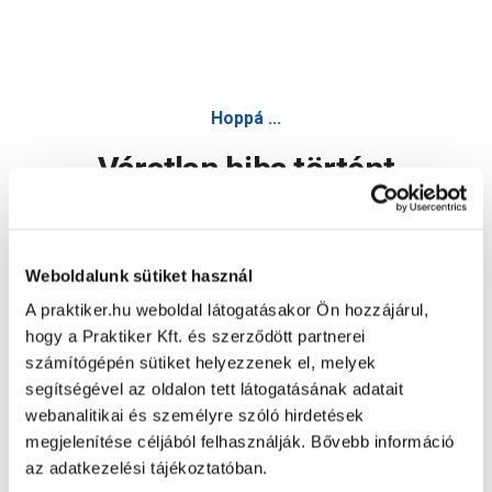
Hoppá ...
Váratlan hiba történt
Dolgozunk a hiba javításán. Egy kis türelmet kérünk.
Weboldalunk sütiket használ
A praktiker.hu weboldal látogatásakor Ön hozzájárul,
Oldal újratöltése
hogy a Praktiker Kft. és szerződött partnerei
számítógépén sütiket helyezzenek el, melyek
segítségével az oldalon tett látogatásának adatait
webanalitikai és személyre szóló hirdetések
megjelenítése céljából felhasználják. Bővebb információ
az adatkezelési tájékoztatóban.