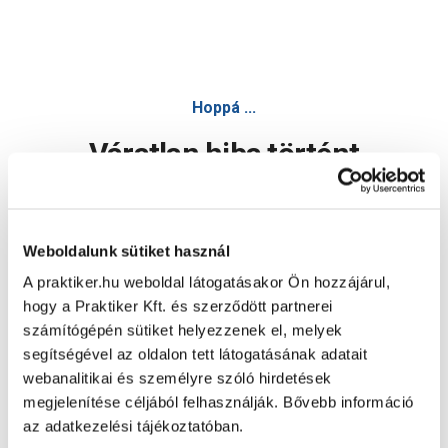
Hoppá ...
Váratlan hiba történt
Dolgozunk a hiba javításán. Egy kis türelmet kérünk.
Weboldalunk sütiket használ
A praktiker.hu weboldal látogatásakor Ön hozzájárul,
Oldal újratöltése
hogy a Praktiker Kft. és szerződött partnerei
számítógépén sütiket helyezzenek el, melyek
segítségével az oldalon tett látogatásának adatait
webanalitikai és személyre szóló hirdetések
megjelenítése céljából felhasználják. Bővebb információ
az adatkezelési tájékoztatóban.