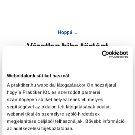
Hoppá ...
Váratlan hiba történt
Dolgozunk a hiba javításán. Egy kis türelmet kérünk.
Weboldalunk sütiket használ
A praktiker.hu weboldal látogatásakor Ön hozzájárul,
Oldal újratöltése
hogy a Praktiker Kft. és szerződött partnerei
számítógépén sütiket helyezzenek el, melyek
segítségével az oldalon tett látogatásának adatait
webanalitikai és személyre szóló hirdetések
megjelenítése céljából felhasználják. Bővebb információ
az adatkezelési tájékoztatóban.