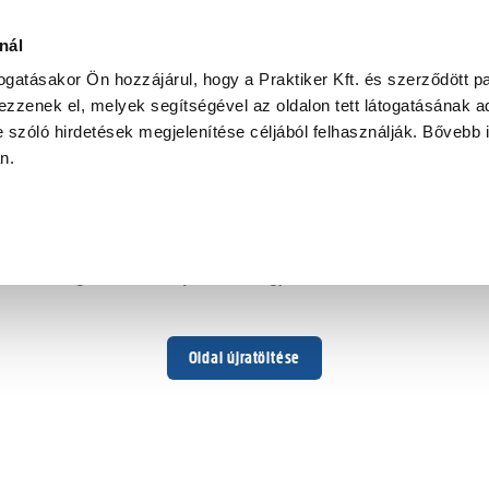
nál
togatásakor Ön hozzájárul, hogy a Praktiker Kft. és szerződött pa
zzenek el, melyek segítségével az oldalon tett látogatásának ad
 szóló hirdetések megjelenítése céljából felhasználják. Bővebb 
Hoppá ...
an.
Váratlan hiba történt
Dolgozunk a hiba javításán. Egy kis türelmet kérünk.
Oldal újratöltése