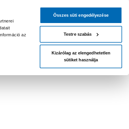
Összes süti engedélyezése
rtnerei
atait
Testre szabás
információ az
Kizárólag az elengedhetetlen
sütiket használja