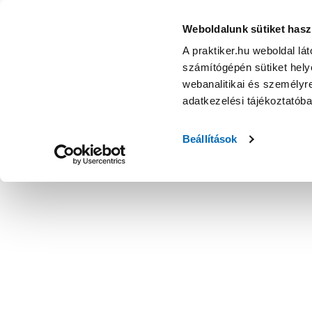
Weboldalunk sütiket hasz
A praktiker.hu weboldal lá
számítógépén sütiket helye
webanalitikai és személyre
adatkezelési tájékoztatób
Beállítások