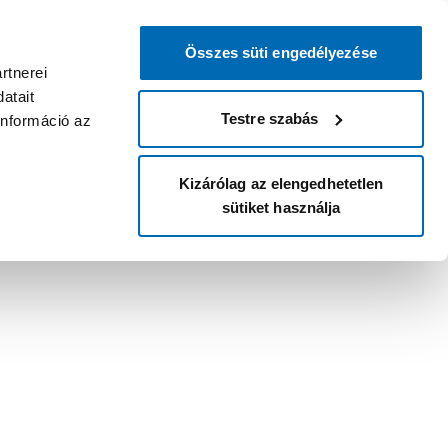
Összes süti engedélyezése
rtnerei
atait
Testre szabás
információ az
Kizárólag az elengedhetetlen
sütiket használja