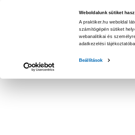
Weboldalunk sütiket hasz
A praktiker.hu weboldal lá
számítógépén sütiket helye
webanalitikai és személyre
adatkezelési tájékoztatób
Beállítások