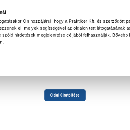
nál
togatásakor Ön hozzájárul, hogy a Praktiker Kft. és szerződött pa
zzenek el, melyek segítségével az oldalon tett látogatásának ad
 szóló hirdetések megjelenítése céljából felhasználják. Bővebb 
Hoppá ...
an.
Váratlan hiba történt
Dolgozunk a hiba javításán. Egy kis türelmet kérünk.
Oldal újratöltése