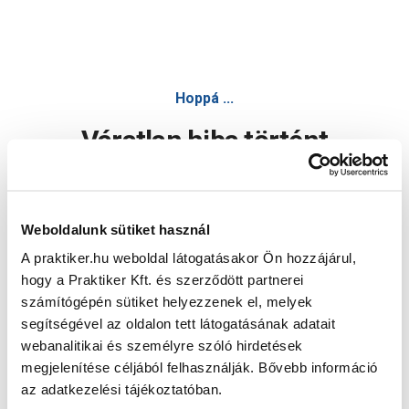
Hoppá ...
Váratlan hiba történt
Dolgozunk a hiba javításán. Egy kis türelmet kérünk.
Weboldalunk sütiket használ
A praktiker.hu weboldal látogatásakor Ön hozzájárul,
Oldal újratöltése
hogy a Praktiker Kft. és szerződött partnerei
számítógépén sütiket helyezzenek el, melyek
segítségével az oldalon tett látogatásának adatait
webanalitikai és személyre szóló hirdetések
megjelenítése céljából felhasználják. Bővebb információ
az adatkezelési tájékoztatóban.