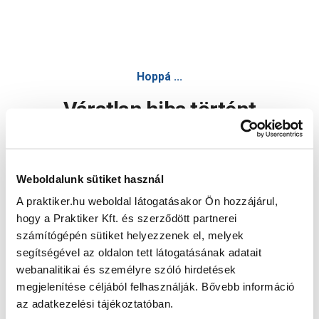
Hoppá ...
Váratlan hiba történt
Dolgozunk a hiba javításán. Egy kis türelmet kérünk.
Weboldalunk sütiket használ
A praktiker.hu weboldal látogatásakor Ön hozzájárul,
Oldal újratöltése
hogy a Praktiker Kft. és szerződött partnerei
számítógépén sütiket helyezzenek el, melyek
segítségével az oldalon tett látogatásának adatait
webanalitikai és személyre szóló hirdetések
megjelenítése céljából felhasználják. Bővebb információ
az adatkezelési tájékoztatóban.