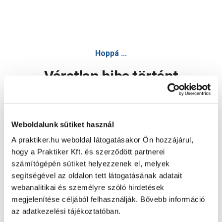
Hoppá ...
Váratlan hiba történt
Dolgozunk a hiba javításán. Egy kis türelmet kérünk.
Weboldalunk sütiket használ
A praktiker.hu weboldal látogatásakor Ön hozzájárul,
Oldal újratöltése
hogy a Praktiker Kft. és szerződött partnerei
számítógépén sütiket helyezzenek el, melyek
segítségével az oldalon tett látogatásának adatait
webanalitikai és személyre szóló hirdetések
megjelenítése céljából felhasználják. Bővebb információ
az adatkezelési tájékoztatóban.