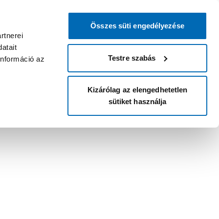
Összes süti engedélyezése
rtnerei
atait
Testre szabás
információ az
Kizárólag az elengedhetetlen
sütiket használja