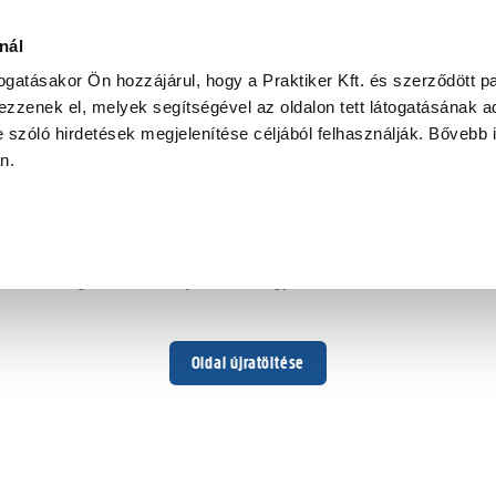
nál
togatásakor Ön hozzájárul, hogy a Praktiker Kft. és szerződött pa
zzenek el, melyek segítségével az oldalon tett látogatásának ad
 szóló hirdetések megjelenítése céljából felhasználják. Bővebb 
Hoppá ...
an.
Váratlan hiba történt
Dolgozunk a hiba javításán. Egy kis türelmet kérünk.
Oldal újratöltése