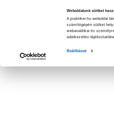
Weboldalunk sütiket hasz
A praktiker.hu weboldal lá
számítógépén sütiket helye
webanalitikai és személyre
adatkezelési tájékoztatób
Beállítások