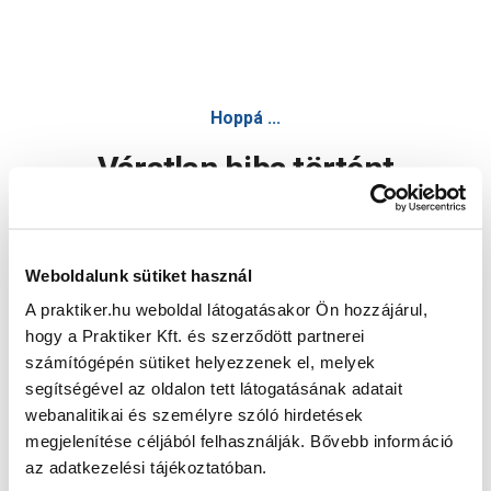
Hoppá ...
Váratlan hiba történt
Dolgozunk a hiba javításán. Egy kis türelmet kérünk.
Weboldalunk sütiket használ
A praktiker.hu weboldal látogatásakor Ön hozzájárul,
Oldal újratöltése
hogy a Praktiker Kft. és szerződött partnerei
számítógépén sütiket helyezzenek el, melyek
segítségével az oldalon tett látogatásának adatait
webanalitikai és személyre szóló hirdetések
megjelenítése céljából felhasználják. Bővebb információ
az adatkezelési tájékoztatóban.