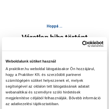
Hoppá ...
Váratlan hiba történt
Dolgozunk a hiba javításán. Egy kis türelmet kérünk.
Weboldalunk sütiket használ
A praktiker.hu weboldal látogatásakor Ön hozzájárul,
Oldal újratöltése
hogy a Praktiker Kft. és szerződött partnerei
számítógépén sütiket helyezzenek el, melyek
segítségével az oldalon tett látogatásának adatait
webanalitikai és személyre szóló hirdetések
megjelenítése céljából felhasználják. Bővebb információ
az adatkezelési tájékoztatóban.