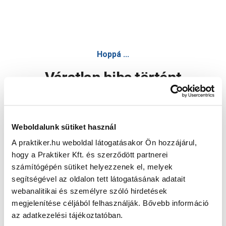
Hoppá ...
Váratlan hiba történt
Dolgozunk a hiba javításán. Egy kis türelmet kérünk.
Weboldalunk sütiket használ
A praktiker.hu weboldal látogatásakor Ön hozzájárul,
Oldal újratöltése
hogy a Praktiker Kft. és szerződött partnerei
számítógépén sütiket helyezzenek el, melyek
segítségével az oldalon tett látogatásának adatait
webanalitikai és személyre szóló hirdetések
megjelenítése céljából felhasználják. Bővebb információ
az adatkezelési tájékoztatóban.