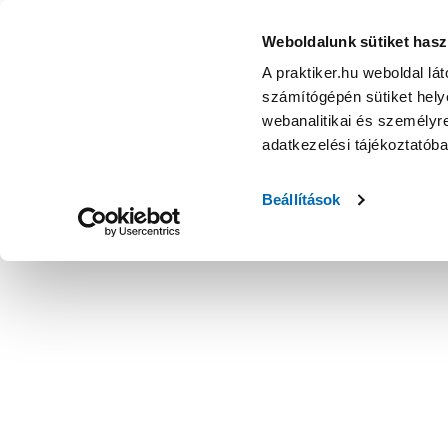
Weboldalunk sütiket hasz
A praktiker.hu weboldal lá
számítógépén sütiket helye
webanalitikai és személyre
adatkezelési tájékoztatób
Beállítások