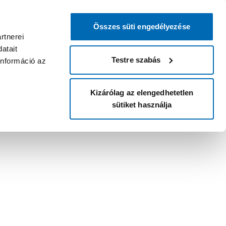
Összes süti engedélyezése
rtnerei
atait
Testre szabás
információ az
Kizárólag az elengedhetetlen
sütiket használja