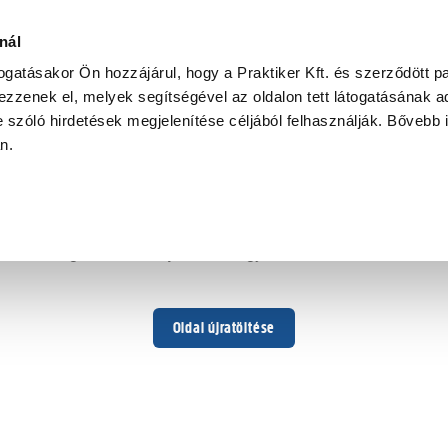
nál
togatásakor Ön hozzájárul, hogy a Praktiker Kft. és szerződött pa
zzenek el, melyek segítségével az oldalon tett látogatásának ad
 szóló hirdetések megjelenítése céljából felhasználják. Bővebb 
Hoppá ...
an.
Váratlan hiba történt
Dolgozunk a hiba javításán. Egy kis türelmet kérünk.
Oldal újratöltése