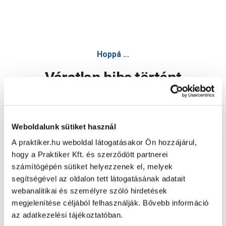
Hoppá ...
Váratlan hiba történt
Dolgozunk a hiba javításán. Egy kis türelmet kérünk.
Weboldalunk sütiket használ
A praktiker.hu weboldal látogatásakor Ön hozzájárul,
Oldal újratöltése
hogy a Praktiker Kft. és szerződött partnerei
számítógépén sütiket helyezzenek el, melyek
segítségével az oldalon tett látogatásának adatait
webanalitikai és személyre szóló hirdetések
megjelenítése céljából felhasználják. Bővebb információ
az adatkezelési tájékoztatóban.