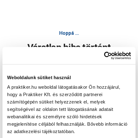
Hoppá ...
Váratlan hiba történt
Dolgozunk a hiba javításán. Egy kis türelmet kérünk.
Weboldalunk sütiket használ
A praktiker.hu weboldal látogatásakor Ön hozzájárul,
Oldal újratöltése
hogy a Praktiker Kft. és szerződött partnerei
számítógépén sütiket helyezzenek el, melyek
segítségével az oldalon tett látogatásának adatait
webanalitikai és személyre szóló hirdetések
megjelenítése céljából felhasználják. Bővebb információ
az adatkezelési tájékoztatóban.