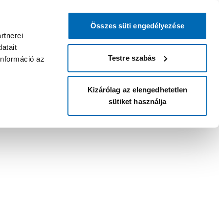
Összes süti engedélyezése
rtnerei
atait
Testre szabás
információ az
Kizárólag az elengedhetetlen
sütiket használja