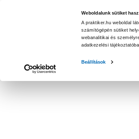
Weboldalunk sütiket hasz
A praktiker.hu weboldal lá
számítógépén sütiket helye
webanalitikai és személyre
adatkezelési tájékoztatób
Beállítások