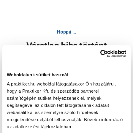
Hoppá ...
Váratlan hiba történt
Dolgozunk a hiba javításán. Egy kis türelmet kérünk.
Weboldalunk sütiket használ
A praktiker.hu weboldal látogatásakor Ön hozzájárul,
Oldal újratöltése
hogy a Praktiker Kft. és szerződött partnerei
számítógépén sütiket helyezzenek el, melyek
segítségével az oldalon tett látogatásának adatait
webanalitikai és személyre szóló hirdetések
megjelenítése céljából felhasználják. Bővebb információ
az adatkezelési tájékoztatóban.