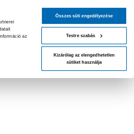
Összes süti engedélyezése
rtnerei
atait
Testre szabás
információ az
Kizárólag az elengedhetetlen
sütiket használja