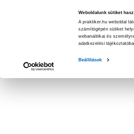
Weboldalunk sütiket hasz
A praktiker.hu weboldal lá
számítógépén sütiket helye
webanalitikai és személyre
adatkezelési tájékoztatób
Beállítások