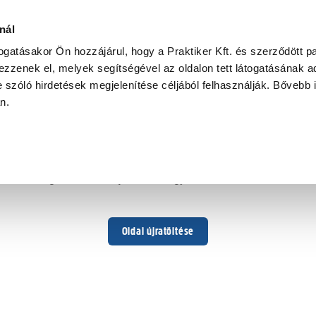
nál
togatásakor Ön hozzájárul, hogy a Praktiker Kft. és szerződött pa
zzenek el, melyek segítségével az oldalon tett látogatásának ad
 szóló hirdetések megjelenítése céljából felhasználják. Bővebb 
Hoppá ...
an.
Váratlan hiba történt
Dolgozunk a hiba javításán. Egy kis türelmet kérünk.
Oldal újratöltése