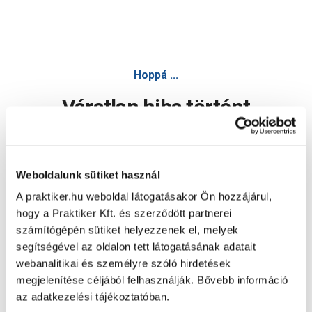
Hoppá ...
Váratlan hiba történt
Dolgozunk a hiba javításán. Egy kis türelmet kérünk.
Weboldalunk sütiket használ
A praktiker.hu weboldal látogatásakor Ön hozzájárul,
Oldal újratöltése
hogy a Praktiker Kft. és szerződött partnerei
számítógépén sütiket helyezzenek el, melyek
segítségével az oldalon tett látogatásának adatait
webanalitikai és személyre szóló hirdetések
megjelenítése céljából felhasználják. Bővebb információ
az adatkezelési tájékoztatóban.