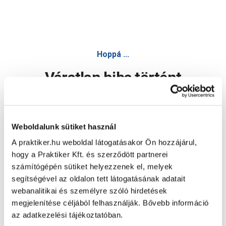
Hoppá ...
Váratlan hiba történt
Dolgozunk a hiba javításán. Egy kis türelmet kérünk.
Weboldalunk sütiket használ
A praktiker.hu weboldal látogatásakor Ön hozzájárul,
Oldal újratöltése
hogy a Praktiker Kft. és szerződött partnerei
számítógépén sütiket helyezzenek el, melyek
segítségével az oldalon tett látogatásának adatait
webanalitikai és személyre szóló hirdetések
megjelenítése céljából felhasználják. Bővebb információ
az adatkezelési tájékoztatóban.