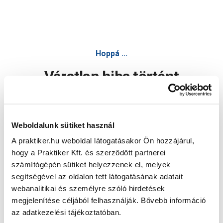
Hoppá ...
Váratlan hiba történt
Dolgozunk a hiba javításán. Egy kis türelmet kérünk.
Weboldalunk sütiket használ
A praktiker.hu weboldal látogatásakor Ön hozzájárul,
Oldal újratöltése
hogy a Praktiker Kft. és szerződött partnerei
számítógépén sütiket helyezzenek el, melyek
segítségével az oldalon tett látogatásának adatait
webanalitikai és személyre szóló hirdetések
megjelenítése céljából felhasználják. Bővebb információ
az adatkezelési tájékoztatóban.