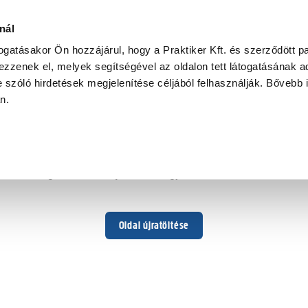
p
nál
togatásakor Ön hozzájárul, hogy a Praktiker Kft. és szerződött pa
zzenek el, melyek segítségével az oldalon tett látogatásának ad
 szóló hirdetések megjelenítése céljából felhasználják. Bővebb 
Hoppá ...
an.
Váratlan hiba történt
Dolgozunk a hiba javításán. Egy kis türelmet kérünk.
Oldal újratöltése