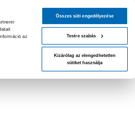
Összes süti engedélyezése
rtnerei
atait
Testre szabás
információ az
Kizárólag az elengedhetetlen
sütiket használja