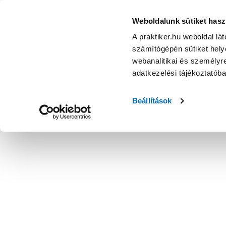
Oregon láncélező készlet 3/8"-1.3mm - Kiegészítő - Kerti gé
Weboldalunk sütiket hasz
A praktiker.hu weboldal lá
számítógépén sütiket helye
webanalitikai és személyre
adatkezelési tájékoztatób
Beállítások