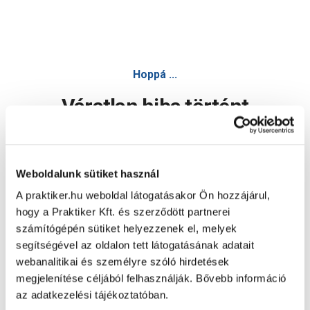
Hoppá ...
Váratlan hiba történt
Dolgozunk a hiba javításán. Egy kis türelmet kérünk.
Weboldalunk sütiket használ
A praktiker.hu weboldal látogatásakor Ön hozzájárul,
Oldal újratöltése
hogy a Praktiker Kft. és szerződött partnerei
számítógépén sütiket helyezzenek el, melyek
segítségével az oldalon tett látogatásának adatait
webanalitikai és személyre szóló hirdetések
megjelenítése céljából felhasználják. Bővebb információ
az adatkezelési tájékoztatóban.