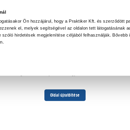
nál
togatásakor Ön hozzájárul, hogy a Praktiker Kft. és szerződött pa
zzenek el, melyek segítségével az oldalon tett látogatásának ad
 szóló hirdetések megjelenítése céljából felhasználják. Bővebb 
Hoppá ...
an.
Váratlan hiba történt
Dolgozunk a hiba javításán. Egy kis türelmet kérünk.
Oldal újratöltése