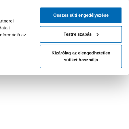
Összes süti engedélyezése
rtnerei
atait
Testre szabás
információ az
Kizárólag az elengedhetetlen
sütiket használja