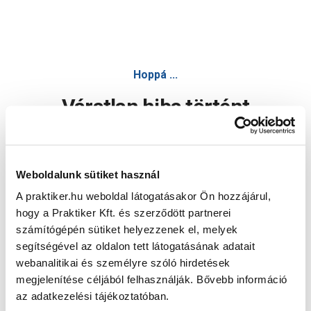
Hoppá ...
Váratlan hiba történt
Dolgozunk a hiba javításán. Egy kis türelmet kérünk.
Weboldalunk sütiket használ
A praktiker.hu weboldal látogatásakor Ön hozzájárul,
Oldal újratöltése
hogy a Praktiker Kft. és szerződött partnerei
számítógépén sütiket helyezzenek el, melyek
segítségével az oldalon tett látogatásának adatait
webanalitikai és személyre szóló hirdetések
megjelenítése céljából felhasználják. Bővebb információ
az adatkezelési tájékoztatóban.