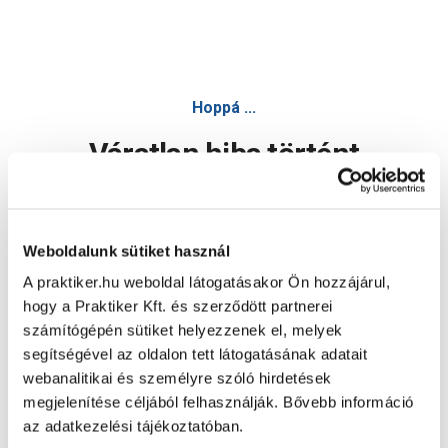
Hoppá ...
Váratlan hiba történt
Dolgozunk a hiba javításán. Egy kis türelmet kérünk.
Weboldalunk sütiket használ
A praktiker.hu weboldal látogatásakor Ön hozzájárul,
Oldal újratöltése
hogy a Praktiker Kft. és szerződött partnerei
számítógépén sütiket helyezzenek el, melyek
segítségével az oldalon tett látogatásának adatait
webanalitikai és személyre szóló hirdetések
megjelenítése céljából felhasználják. Bővebb információ
az adatkezelési tájékoztatóban.