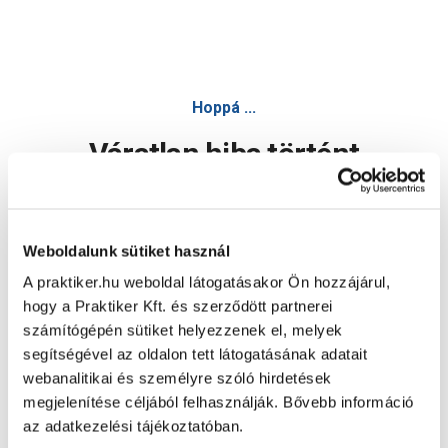
Hoppá ...
Váratlan hiba történt
Dolgozunk a hiba javításán. Egy kis türelmet kérünk.
Weboldalunk sütiket használ
A praktiker.hu weboldal látogatásakor Ön hozzájárul,
Oldal újratöltése
hogy a Praktiker Kft. és szerződött partnerei
számítógépén sütiket helyezzenek el, melyek
segítségével az oldalon tett látogatásának adatait
webanalitikai és személyre szóló hirdetések
megjelenítése céljából felhasználják. Bővebb információ
az adatkezelési tájékoztatóban.