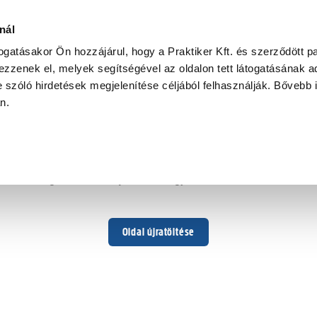
nál
togatásakor Ön hozzájárul, hogy a Praktiker Kft. és szerződött pa
zzenek el, melyek segítségével az oldalon tett látogatásának ad
 szóló hirdetések megjelenítése céljából felhasználják. Bővebb 
Hoppá ...
an.
Váratlan hiba történt
Dolgozunk a hiba javításán. Egy kis türelmet kérünk.
Oldal újratöltése