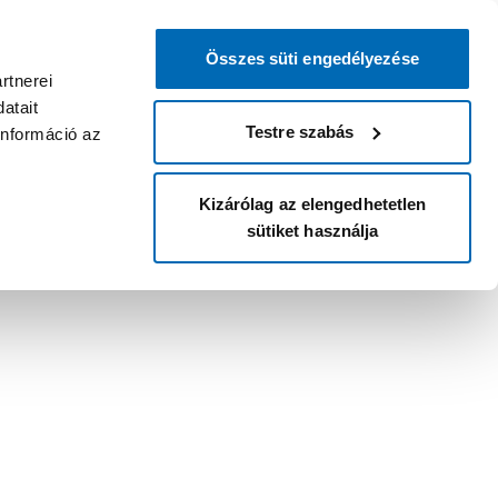
Összes süti engedélyezése
rtnerei
atait
Testre szabás
információ az
Kizárólag az elengedhetetlen
sütiket használja