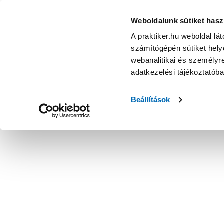
Weboldalunk sütiket hasz
A praktiker.hu weboldal lá
számítógépén sütiket helye
webanalitikai és személyre
adatkezelési tájékoztatób
Beállítások