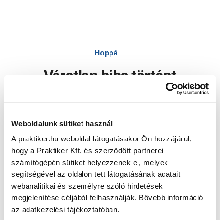
Hoppá ...
Váratlan hiba történt
Dolgozunk a hiba javításán. Egy kis türelmet kérünk.
Weboldalunk sütiket használ
A praktiker.hu weboldal látogatásakor Ön hozzájárul,
Oldal újratöltése
hogy a Praktiker Kft. és szerződött partnerei
számítógépén sütiket helyezzenek el, melyek
segítségével az oldalon tett látogatásának adatait
webanalitikai és személyre szóló hirdetések
megjelenítése céljából felhasználják. Bővebb információ
az adatkezelési tájékoztatóban.