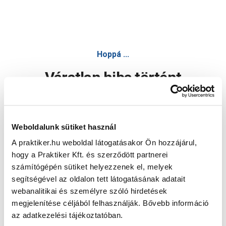
Hoppá ...
Váratlan hiba történt
Dolgozunk a hiba javításán. Egy kis türelmet kérünk.
Weboldalunk sütiket használ
A praktiker.hu weboldal látogatásakor Ön hozzájárul,
Oldal újratöltése
hogy a Praktiker Kft. és szerződött partnerei
számítógépén sütiket helyezzenek el, melyek
segítségével az oldalon tett látogatásának adatait
webanalitikai és személyre szóló hirdetések
megjelenítése céljából felhasználják. Bővebb információ
az adatkezelési tájékoztatóban.