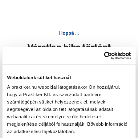
Hoppá ...
Váratlan hiba történt
Dolgozunk a hiba javításán. Egy kis türelmet kérünk.
Weboldalunk sütiket használ
A praktiker.hu weboldal látogatásakor Ön hozzájárul,
Oldal újratöltése
hogy a Praktiker Kft. és szerződött partnerei
számítógépén sütiket helyezzenek el, melyek
segítségével az oldalon tett látogatásának adatait
webanalitikai és személyre szóló hirdetések
megjelenítése céljából felhasználják. Bővebb információ
az adatkezelési tájékoztatóban.