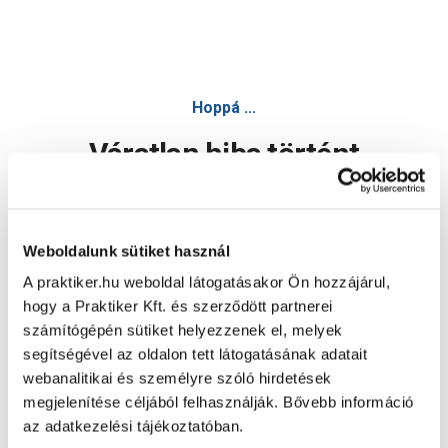
Hoppá ...
Váratlan hiba történt
Dolgozunk a hiba javításán. Egy kis türelmet kérünk.
Weboldalunk sütiket használ
A praktiker.hu weboldal látogatásakor Ön hozzájárul,
Oldal újratöltése
hogy a Praktiker Kft. és szerződött partnerei
számítógépén sütiket helyezzenek el, melyek
segítségével az oldalon tett látogatásának adatait
webanalitikai és személyre szóló hirdetések
megjelenítése céljából felhasználják. Bővebb információ
az adatkezelési tájékoztatóban.