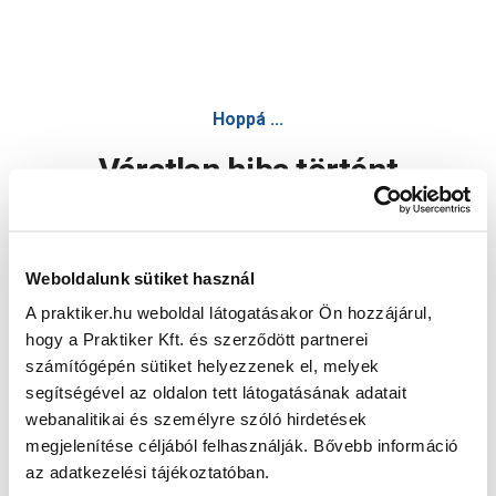
Hoppá ...
Váratlan hiba történt
Dolgozunk a hiba javításán. Egy kis türelmet kérünk.
Weboldalunk sütiket használ
A praktiker.hu weboldal látogatásakor Ön hozzájárul,
Oldal újratöltése
hogy a Praktiker Kft. és szerződött partnerei
számítógépén sütiket helyezzenek el, melyek
segítségével az oldalon tett látogatásának adatait
webanalitikai és személyre szóló hirdetések
megjelenítése céljából felhasználják. Bővebb információ
az adatkezelési tájékoztatóban.