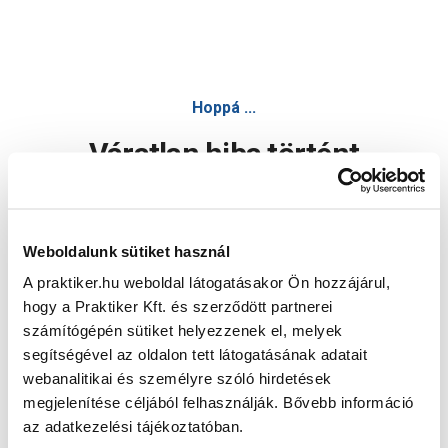
Hoppá ...
Váratlan hiba történt
Dolgozunk a hiba javításán. Egy kis türelmet kérünk.
Weboldalunk sütiket használ
A praktiker.hu weboldal látogatásakor Ön hozzájárul,
Oldal újratöltése
hogy a Praktiker Kft. és szerződött partnerei
számítógépén sütiket helyezzenek el, melyek
segítségével az oldalon tett látogatásának adatait
webanalitikai és személyre szóló hirdetések
megjelenítése céljából felhasználják. Bővebb információ
az adatkezelési tájékoztatóban.