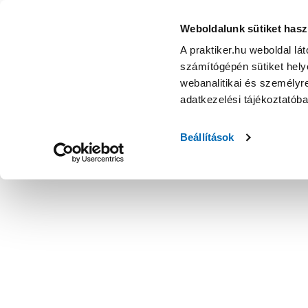
Weboldalunk sütiket hasz
A praktiker.hu weboldal lá
számítógépén sütiket helye
webanalitikai és személyre
adatkezelési tájékoztatób
Beállítások