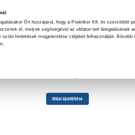
nál
togatásakor Ön hozzájárul, hogy a Praktiker Kft. és szerződött pa
zzenek el, melyek segítségével az oldalon tett látogatásának ad
 szóló hirdetések megjelenítése céljából felhasználják. Bővebb 
Hoppá ...
an.
Váratlan hiba történt
Dolgozunk a hiba javításán. Egy kis türelmet kérünk.
Oldal újratöltése