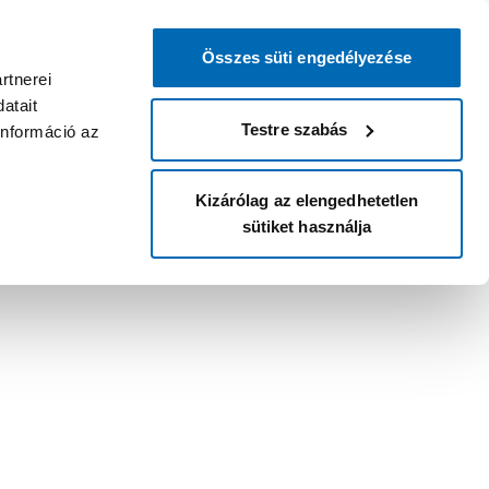
Összes süti engedélyezése
rtnerei
atait
Testre szabás
információ az
Kizárólag az elengedhetetlen
sütiket használja