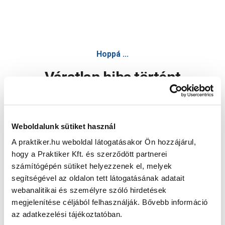
Hoppá ...
Váratlan hiba történt
Dolgozunk a hiba javításán. Egy kis türelmet kérünk.
Weboldalunk sütiket használ
A praktiker.hu weboldal látogatásakor Ön hozzájárul,
Oldal újratöltése
hogy a Praktiker Kft. és szerződött partnerei
számítógépén sütiket helyezzenek el, melyek
segítségével az oldalon tett látogatásának adatait
webanalitikai és személyre szóló hirdetések
megjelenítése céljából felhasználják. Bővebb információ
az adatkezelési tájékoztatóban.