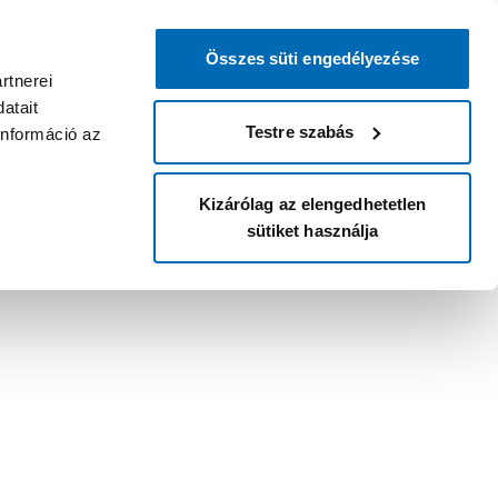
Összes süti engedélyezése
rtnerei
atait
Testre szabás
információ az
Kizárólag az elengedhetetlen
sütiket használja