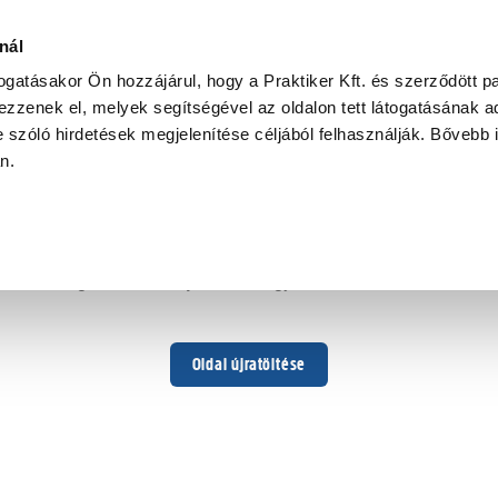
nál
togatásakor Ön hozzájárul, hogy a Praktiker Kft. és szerződött pa
zzenek el, melyek segítségével az oldalon tett látogatásának ad
 szóló hirdetések megjelenítése céljából felhasználják. Bővebb 
Hoppá ...
an.
Váratlan hiba történt
Dolgozunk a hiba javításán. Egy kis türelmet kérünk.
Oldal újratöltése