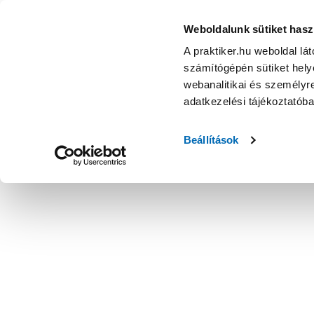
Weboldalunk sütiket hasz
A praktiker.hu weboldal lá
számítógépén sütiket helye
webanalitikai és személyre
adatkezelési tájékoztatób
Beállítások