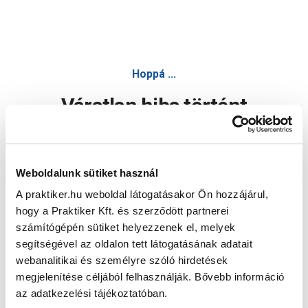
Hoppá ...
Váratlan hiba történt
Dolgozunk a hiba javításán. Egy kis türelmet kérünk.
Weboldalunk sütiket használ
A praktiker.hu weboldal látogatásakor Ön hozzájárul,
Oldal újratöltése
hogy a Praktiker Kft. és szerződött partnerei
számítógépén sütiket helyezzenek el, melyek
segítségével az oldalon tett látogatásának adatait
webanalitikai és személyre szóló hirdetések
megjelenítése céljából felhasználják. Bővebb információ
az adatkezelési tájékoztatóban.