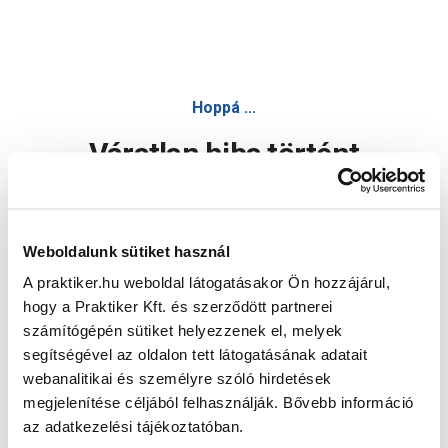
Hoppá ...
Váratlan hiba történt
Dolgozunk a hiba javításán. Egy kis türelmet kérünk.
Weboldalunk sütiket használ
A praktiker.hu weboldal látogatásakor Ön hozzájárul,
Oldal újratöltése
hogy a Praktiker Kft. és szerződött partnerei
számítógépén sütiket helyezzenek el, melyek
segítségével az oldalon tett látogatásának adatait
webanalitikai és személyre szóló hirdetések
megjelenítése céljából felhasználják. Bővebb információ
az adatkezelési tájékoztatóban.