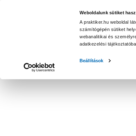
Weboldalunk sütiket hasz
A praktiker.hu weboldal lá
számítógépén sütiket helye
webanalitikai és személyre
adatkezelési tájékoztatób
Beállítások