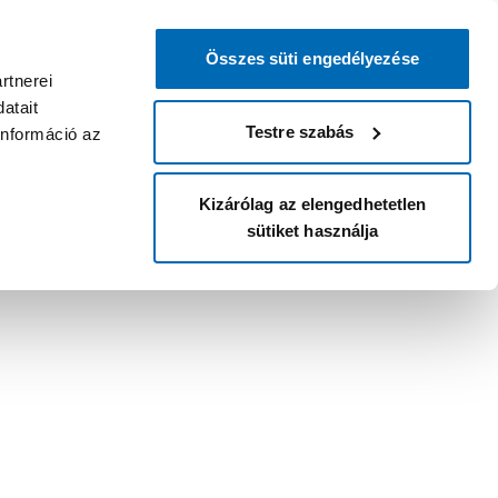
Összes süti engedélyezése
rtnerei
atait
Testre szabás
információ az
Kizárólag az elengedhetetlen
sütiket használja