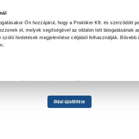
nál
togatásakor Ön hozzájárul, hogy a Praktiker Kft. és szerződött pa
zzenek el, melyek segítségével az oldalon tett látogatásának ad
 szóló hirdetések megjelenítése céljából felhasználják. Bővebb 
Hoppá ...
an.
Váratlan hiba történt
Dolgozunk a hiba javításán. Egy kis türelmet kérünk.
Oldal újratöltése