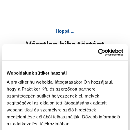
Hoppá ...
Váratlan hiba történt
Dolgozunk a hiba javításán. Egy kis türelmet kérünk.
Weboldalunk sütiket használ
A praktiker.hu weboldal látogatásakor Ön hozzájárul,
Oldal újratöltése
hogy a Praktiker Kft. és szerződött partnerei
számítógépén sütiket helyezzenek el, melyek
segítségével az oldalon tett látogatásának adatait
webanalitikai és személyre szóló hirdetések
megjelenítése céljából felhasználják. Bővebb információ
az adatkezelési tájékoztatóban.