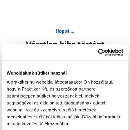
Hoppá ...
Váratlan hiba történt
Dolgozunk a hiba javításán. Egy kis türelmet kérünk.
Weboldalunk sütiket használ
A praktiker.hu weboldal látogatásakor Ön hozzájárul,
Oldal újratöltése
hogy a Praktiker Kft. és szerződött partnerei
számítógépén sütiket helyezzenek el, melyek
segítségével az oldalon tett látogatásának adatait
webanalitikai és személyre szóló hirdetések
megjelenítése céljából felhasználják. Bővebb információ
az adatkezelési tájékoztatóban.